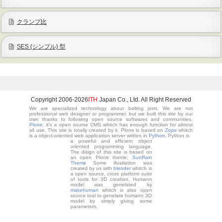
クランプ比
SES (シンプル) 型
Copyright 2006-
2026
ITH
Japan Co., Ltd. All Right Reserved
We are specialized technology about bolting joint. We are not
professional web designer or programmer, but we built this site by our
own thanks to following open source softwares and communities.
Plone
. it's a open sourse CMS whitch has enough function for almost
all use. This site is totally created by it. Plone is based on
Zope
whitch
is a object-oriented web application server written in
Python
. Python is
a poweful and efficient object
oriented programming language.
The disign of this site is based on
an open Plone theme;
SunRain
Theme
Some illustlation was
created by us with
blender
whitch is
a open source, cross platform suite
of tools for 3D creation. Humann
model was genelated by
makehuman
whitch is also open
source tool to genelate humann 3D
model by simply giving some
parameters.