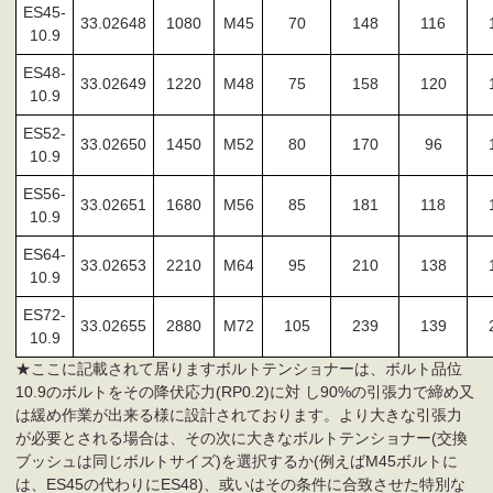
ES45-
33.02648
1080
M45
70
148
116
10.9
ES48-
33.02649
1220
M48
75
158
120
10.9
ES52-
33.02650
1450
M52
80
170
96
10.9
ES56-
33.02651
1680
M56
85
181
118
10.9
ES64-
33.02653
2210
M64
95
210
138
10.9
ES72-
33.02655
2880
M72
105
239
139
10.9
★ここに記載されて居りますボルトテンショナーは、ボルト品位
10.9のボルトをその降伏応力(RP0.2)に対 し90%の引張力で締め又
は緩め作業が出来る様に設計されております。より大きな引張力
が必要とされる場合は、その次に大きなボルトテンショナー(交換
ブッシュは同じボルトサイズ)を選択するか(例えばM45ボルトに
は、ES45の代わりにES48)、或いはその条件に合致させた特別な