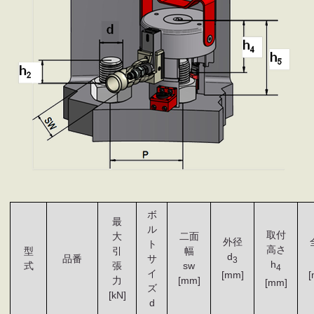
ボ
最
ル
取付
大
二面
外径
ト
高さ
型
引
幅
d
品番
サ
3
h
式
張
sw
4
イ
[mm]
[
力
[mm]
[mm]
ズ
[kN]
d