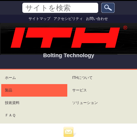
コ
セ
サ
ン
ク
イ
テ
シ
詳
ト
サイトマップ
アクセシビリティ
お問い合わせ
ン
ョ
細
を
ツ
ン
検
検
索
に
索
飛
ぶ
|
ナ
Bolting Technology
ビ
ゲ
パ
ー
ー
シ
ソ
ホーム
ITHについて
ョ
ナ
ン
ル
製品
サービス
に
ツ
飛
ー
ぶ
ル
技術資料
ソリューション
ＦＡＱ