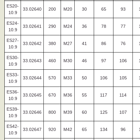
ES20-
33.02640
200
M20
30
65
93
10.9
ES24-
33.02641
290
M24
36
78
77
10.9
ES27-
33.02642
380
M27
41
86
76
10.9
ES30-
33.02643
460
M30
46
97
106
10.9
ES33-
33.02644
570
M33
50
106
105
10.9
ES36-
33.02645
670
M36
55
117
114
10.9
ES39-
33.02646
800
M39
60
125
107
10.9
ES42-
33.02647
920
M42
65
134
96
10.9