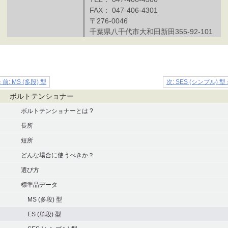
FAX： 047-406-4301
〒276-0046
千葉県八千代市大和田新田355-92-101
« 前: MS (多段) 型
次: SES (シンプル) 型 
ナ
ボルトテンショナー
ビ
ボルトテンショナーとは ?
ゲ
長所
ー
短所
シ
どんな場合に使うべきか？
ョ
選び方
ン
標準品データ
MS (多段) 型
ES (単段) 型