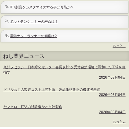
ITH製品をカスタマイズする事は可能か？
ボルトテンショナーの寿命は？
電動ナットランナーの精度は?
もっと...
よ
ねじ業界ニュース
く
あ
る
九州フセラシ 日本緑化センター会長表彰”を受賞自然環境に調和した工場を目
質
指す
問
2026年08月04日
-
ドリルねじの製造コスト上昇対応、製品価格改正の機運強基調
2026年08月04日
ヤマヒロ 打込み試験機など自社製作
2026年08月04日
ね
もっと...
じ