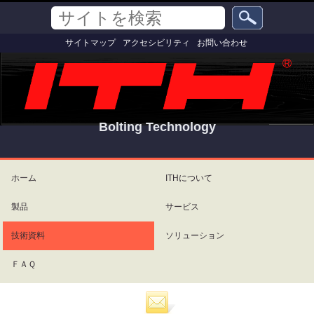
コ
セ
サ
ン
ク
イ
テ
シ
詳
ト
サイトマップ
アクセシビリティ
お問い合わせ
ン
ョ
細
を
ツ
ン
検
検
索
に
索
飛
ぶ
|
ナ
Bolting Technology
ビ
ゲ
パ
ー
ー
シ
ソ
ホーム
ITHについて
ョ
ナ
ン
ル
製品
サービス
に
ツ
飛
ー
ぶ
ル
技術資料
ソリューション
ＦＡＱ