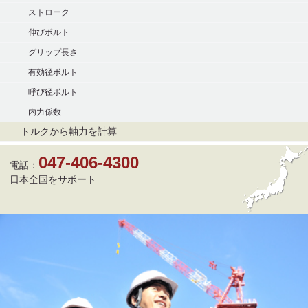
ストローク
伸びボルト
グリップ長さ
有効径ボルト
呼び径ボルト
内力係数
トルクから軸力を計算
047-406-4300
電話：
日本全国をサポート