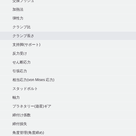
シ
交換ブッシュ
ョ
加熱法
ン
弾性力
クランプ比
クランプ長さ
支持脚(サポート)
反力受け
せん断応力
引張応力
相当応力(von Mises 応力)
スタッドボルト
軸力
プラネタリー(遊星)ギア
締付け係数
締付損失
角度管理(角度締め)