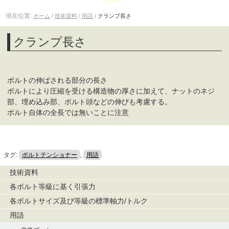
現在位置:
ホーム
/
技術資料
/
用語
/
クランプ長さ
クランプ長さ
ボルトの伸ばされる部分の長さ
ボルトにより圧縮を受ける構造物の厚さに加えて、ナットのネジ
部、埋め込み部、ボルト頭などの伸びも考慮する。
ボルト自体の全長では無いことに注意
タグ:
ボルトテンショナー
,
用語
ナ
技術資料
ビ
各ボルト等級に基く引張力
ゲ
各ボルトサイズ及び等級の標準軸力/トルク
ー
用語