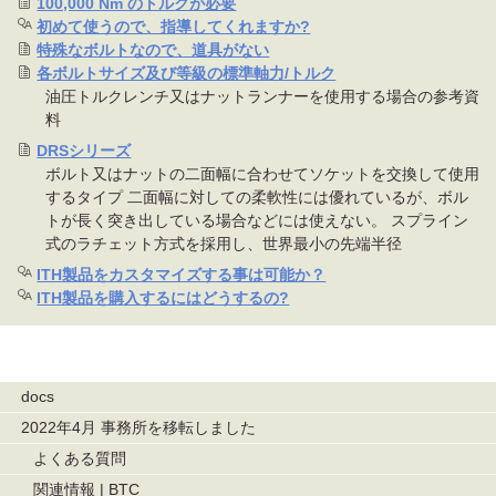
100,000 Nm のトルクが必要
初めて使うので、指導してくれますか?
特殊なボルトなので、道具がない
各ボルトサイズ及び等級の標準軸力/トルク
油圧トルクレンチ又はナットランナーを使用する場合の参考資
料
DRSシリーズ
ボルト又はナットの二面幅に合わせてソケットを交換して使用
するタイプ 二面幅に対しての柔軟性には優れているが、ボル
トが長く突き出している場合などには使えない。 スプライン
式のラチェット方式を採用し、世界最小の先端半径
ITH製品をカスタマイズする事は可能か？
ITH製品を購入するにはどうするの?
ナ
docs
ビ
2022年4月 事務所を移転しました
ゲ
よくある質問
ー
関連情報 | BTC