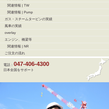
シ
関連情報 | TW
ョ
関連情報 | Pump
ン
ガス・スチームタービンの実績
風車の実績
overlay
エンジン、橋梁等
関連情報 | NR
ご注文の流れ
047-406-4300
電話：
日本全国をサポート