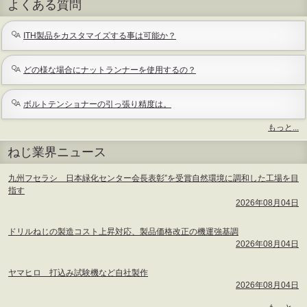
よくある質問
-
ITH製品をカスタマイズする事は可能か？
どの様な場合にナットランナーを使用するの？
ボルトテンショナーの引っ張り精度は。
もっと...
よ
ねじ業界ニュース
く
あ
る
九州フセラシ 日本緑化センター会長表彰”を受賞自然環境に調和した工場を目
質
指す
問
2026年08月04日
-
ドリルねじの製造コスト上昇対応、製品価格改正の機運強基調
2026年08月04日
ヤマヒロ 打込み試験機など自社製作
2026年08月04日
ね