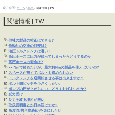
現在位置:
ホーム
/
docs
/
関連情報 | TW
関連情報 | TW
他社の製品の校正はできる?
作動油の交換の目安は?
油圧トルクレンチは遅い！
高圧ホースに圧力が残ってしまったらどうするのか
高圧ホースの寿命は?
●● Nmで締めたいが、最大何Nmの製品を使えばいいの?
スペースが無くてボルトを締められない
トルクレンチを逆回転させる事は出来ますか？
ボルト間ピッチを小さくしたい。
ポンプの圧が上がらない、どうすればよいのか?
反力受け
反力を取る場所が無い
取扱説明書とか日本語ですか?
角度管理(角度締め)を楽にしたい