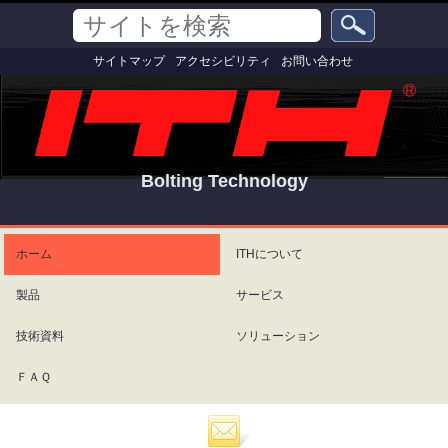
コ
セ
サ
ン
ク
イ
テ
シ
詳
ト
サイトマップ
アクセシビリティ
お問い合わせ
ン
ョ
細
を
ツ
ン
検
検
索
に
索
飛
ぶ
|
ナ
Bolting Technology
ビ
ゲ
パ
ー
ー
シ
ソ
ホーム
ITHについて
ョ
ナ
ン
ル
製品
サービス
に
ツ
飛
ー
ぶ
ル
技術資料
ソリューション
ＦＡＱ