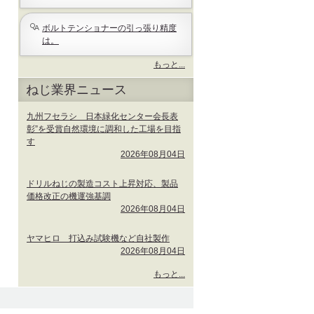
ボルトテンショナーの引っ張り精度
は。
もっと...
よ
ねじ業界ニュース
く
あ
る
九州フセラシ 日本緑化センター会長表
質
彰”を受賞自然環境に調和した工場を目指
問
す
-
2026年08月04日
ドリルねじの製造コスト上昇対応、製品
価格改正の機運強基調
2026年08月04日
ヤマヒロ 打込み試験機など自社製作
2026年08月04日
ね
もっと...
じ
業
界