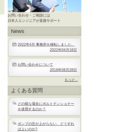
お問い合わせ・ご相談には
日本人エンジニアが直接サポート
News
2022年4月 事務所を移転しました。
2022年04月18日
お問い合わせについて
2019年08月28日
もっと...
News
よくある質問
-
どの様な場合にボルトテンショナー
を使用するのか？
ポンプの圧が上がらない、どうすれ
ばよいのか?