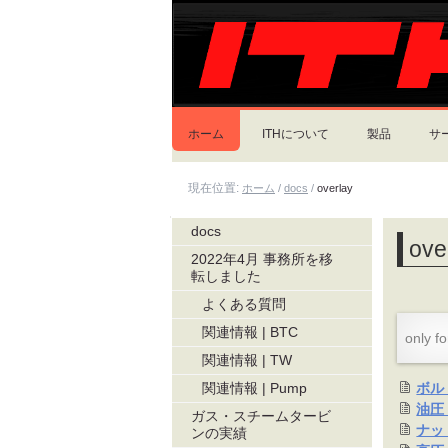
コ
セ
ン
ク
テ
シ
ン
ョ
ツ
ン
に
飛
ホーム
ITHについて
製品
サ
ぶ
|
ナ
現在位置:
ホーム
/
docs
/
overlay
ビ
ゲ
ー
ナ
docs
ove
シ
ビ
2022年4月 事務所を移
ョ
転しました
ン
ゲ
に
よくある質問
ー
飛
関連情報 | BTC
ぶ
only fo
シ
関連情報 | TW
ョ
ボル
関連情報 | Pump
ン
油圧
ガス・スチームタービ
ナッ
ンの実績