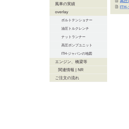
高圧
風車の実績
IT
overlay
ボルトテンショナー
油圧トルクレンチ
ナットランナー
高圧ポンプユニット
ITH-ジャパンの地図
エンジン、橋梁等
関連情報 | NR
ご注文の流れ