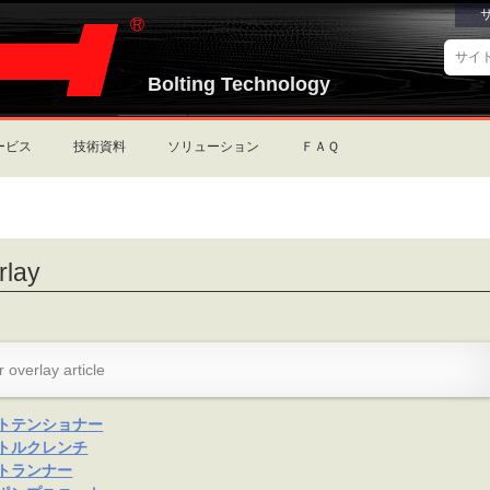
サ
イ
Bolting Technology
詳
ト
細
を
検
検
索
索
ービス
技術資料
ソリューション
ＦＡＱ
rlay
r overlay article
トテンショナー
トルクレンチ
トランナー