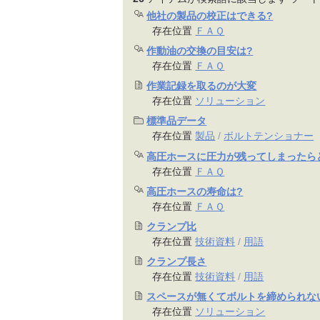
他社の製品の校正はできる?
存在位置
ＦＡＱ
作動油の交換の目安は?
存在位置
ＦＡＱ
作業記録を取るのが大変
存在位置
ソリューション
標準品データ
存在位置
製品
/
ボルトテンショナー
高圧ホースに圧力が残ってしまったら
存在位置
ＦＡＱ
高圧ホースの寿命は?
存在位置
ＦＡＱ
クランプ比
存在位置
技術資料
/
用語
クランプ長さ
存在位置
技術資料
/
用語
スペースが無くてボルトを締められな
存在位置
ソリューション