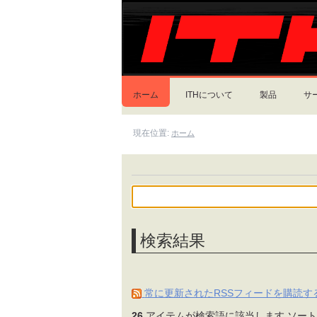
コ
セ
ン
ク
テ
シ
ン
ョ
ツ
ン
に
飛
ホーム
ITHについて
製品
サ
ぶ
|
ナ
現在位置:
ホーム
ビ
ゲ
ー
シ
ョ
ン
に
飛
検索結果
ぶ
常に更新されたRSSフィードを購読す
26
アイテムが検索語に該当します
ソー