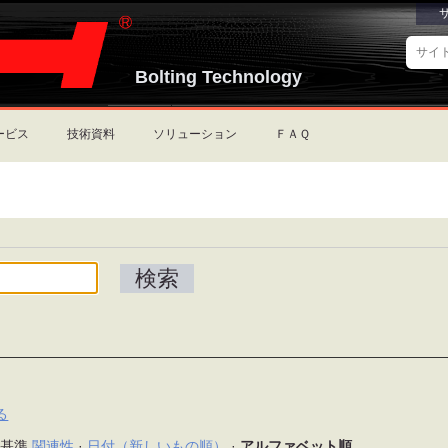
サ
イ
Bolting Technology
詳
ト
細
を
検
検
索
索
ービス
技術資料
ソリューション
ＦＡＱ
る
ト基準
関連性
·
日付（新しいもの順）
·
アルファベット順