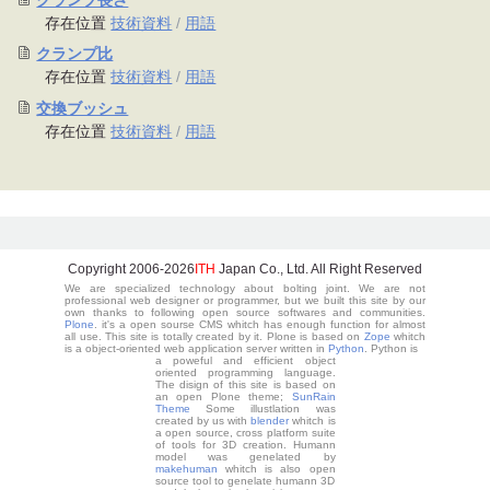
クランプ長さ
存在位置
技術資料
/
用語
クランプ比
存在位置
技術資料
/
用語
交換ブッシュ
存在位置
技術資料
/
用語
Copyright 2006-
2026
ITH
Japan Co., Ltd. All Right Reserved
We are specialized technology about bolting joint. We are not
professional web designer or programmer, but we built this site by our
own thanks to following open source softwares and communities.
Plone
. it's a open sourse CMS whitch has enough function for almost
all use. This site is totally created by it. Plone is based on
Zope
whitch
is a object-oriented web application server written in
Python
. Python is
a poweful and efficient object
oriented programming language.
The disign of this site is based on
an open Plone theme;
SunRain
Theme
Some illustlation was
created by us with
blender
whitch is
a open source, cross platform suite
of tools for 3D creation. Humann
model was genelated by
makehuman
whitch is also open
source tool to genelate humann 3D