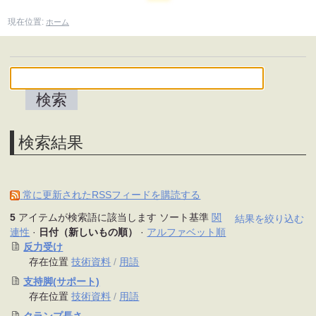
現在位置:
ホーム
検索結果
常に更新されたRSSフィードを購読する
5
アイテムが検索語に該当します
ソート基準
関
結果を絞り込む
連性
·
日付（新しいもの順）
·
アルファベット順
反力受け
存在位置
技術資料
/
用語
支持脚(サポート)
存在位置
技術資料
/
用語