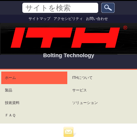
コ
セ
サ
ン
ク
イ
テ
シ
詳
ト
サイトマップ
アクセシビリティ
お問い合わせ
ン
ョ
細
を
ツ
ン
検
検
索
に
索
飛
ぶ
|
ナ
Bolting Technology
ビ
ゲ
パ
ー
ー
シ
ソ
ホーム
ITHについて
ョ
ナ
ン
ル
製品
サービス
に
ツ
飛
ー
ぶ
ル
技術資料
ソリューション
ＦＡＱ