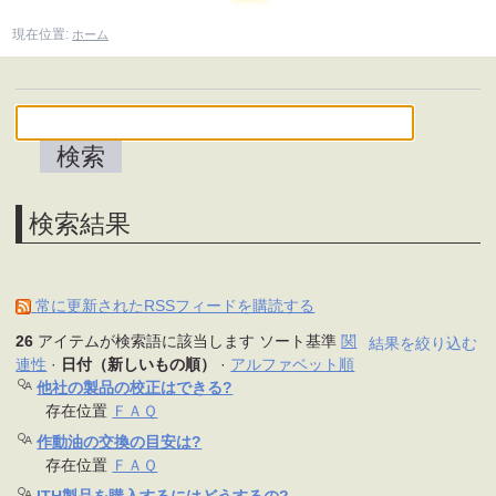
現在位置:
ホーム
検索結果
常に更新されたRSSフィードを購読する
26
アイテムが検索語に該当します
ソート基準
関
結果を絞り込む
連性
·
日付（新しいもの順）
·
アルファベット順
他社の製品の校正はできる?
存在位置
ＦＡＱ
作動油の交換の目安は?
存在位置
ＦＡＱ