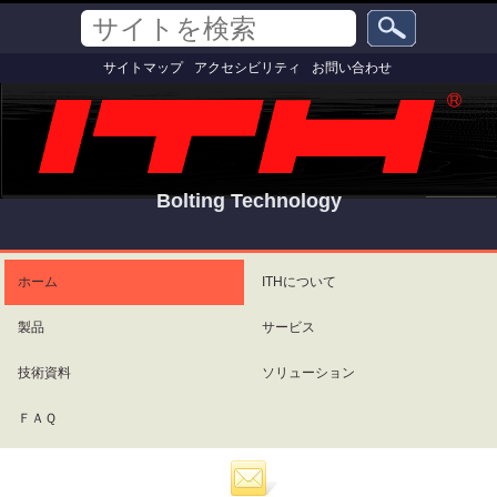
コ
セ
サ
ン
ク
イ
テ
シ
詳
ト
サイトマップ
アクセシビリティ
お問い合わせ
ン
ョ
細
を
ツ
ン
検
検
索
に
索
飛
ぶ
|
ナ
Bolting Technology
ビ
ゲ
パ
ー
ー
シ
ソ
ホーム
ITHについて
ョ
ナ
ン
ル
製品
サービス
に
ツ
飛
ー
ぶ
ル
技術資料
ソリューション
ＦＡＱ