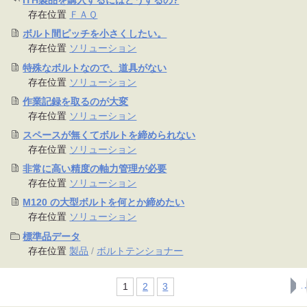
ITH製品を購入するにはどうするの?
存在位置
ＦＡＱ
ボルト間ピッチを小さくしたい。
存在位置
ソリューション
特殊なボルトなので、道具がない
存在位置
ソリューション
作業記録を取るのが大変
存在位置
ソリューション
スペースが無くてボルトを締められない
存在位置
ソリューション
非常に高い精度の軸力管理が必要
存在位置
ソリューション
M120 の大型ボルトを何とか締めたい
存在位置
ソリューション
標準品データ
存在位置
製品
/
ボルトテンショナー
1
2
3