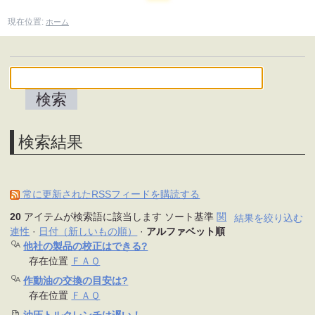
現在位置:
ホーム
検索結果
常に更新されたRSSフィードを購読する
20
アイテムが検索語に該当します
ソート基準
関
結果を絞り込む
連性
·
日付（新しいもの順）
·
アルファベット順
他社の製品の校正はできる?
存在位置
ＦＡＱ
作動油の交換の目安は?
存在位置
ＦＡＱ