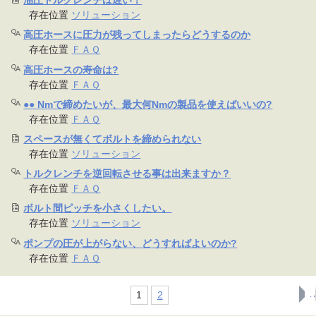
油圧トルクレンチは遅い！
存在位置
ソリューション
高圧ホースに圧力が残ってしまったらどうするのか
存在位置
ＦＡＱ
高圧ホースの寿命は?
存在位置
ＦＡＱ
●● Nmで締めたいが、最大何Nmの製品を使えばいいの?
存在位置
ＦＡＱ
スペースが無くてボルトを締められない
存在位置
ソリューション
トルクレンチを逆回転させる事は出来ますか？
存在位置
ＦＡＱ
ボルト間ピッチを小さくしたい。
存在位置
ソリューション
ポンプの圧が上がらない、どうすればよいのか?
存在位置
ＦＡＱ
1
2