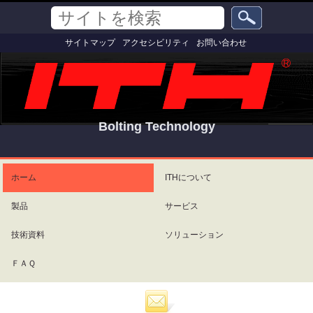
コ
セ
サ
ン
ク
イ
テ
シ
詳
ト
サイトマップ
アクセシビリティ
お問い合わせ
ン
ョ
細
を
ツ
ン
検
検
索
に
索
飛
ぶ
|
ナ
Bolting Technology
ビ
ゲ
パ
ー
ー
シ
ソ
ホーム
ITHについて
ョ
ナ
ン
ル
製品
サービス
に
ツ
飛
ー
ぶ
ル
技術資料
ソリューション
ＦＡＱ