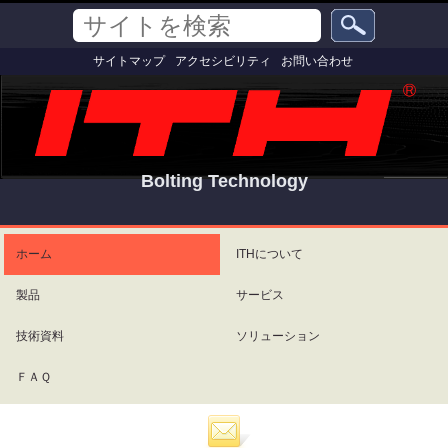
コ
セ
サ
ン
ク
イ
テ
シ
詳
ト
サイトマップ
アクセシビリティ
お問い合わせ
ン
ョ
細
を
ツ
ン
検
検
索
に
索
飛
ぶ
|
ナ
Bolting Technology
ビ
ゲ
パ
ー
ー
シ
ソ
ホーム
ITHについて
ョ
ナ
ン
ル
製品
サービス
に
ツ
飛
ー
ぶ
ル
技術資料
ソリューション
ＦＡＱ