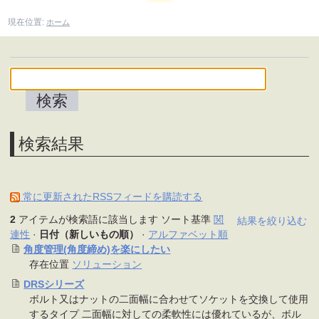
現在位置:
ホーム
検索結果
常に更新されたRSSフィードを購読する
2
アイテムが検索語に該当します
ソート基準
関
結果を絞り込む
連性
·
日付（新しいもの順）
·
アルファベット順
角度管理(角度締め)を楽にしたい
存在位置
ソリューション
DRSシリーズ
ボルト又はナットの二面幅に合わせてソケットを交換して使用
するタイプ 二面幅に対しての柔軟性には優れているが、ボル